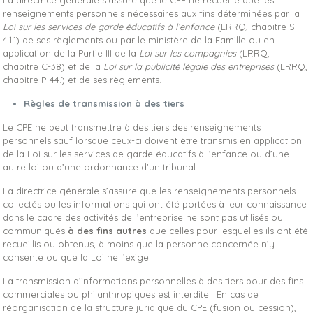
La directrice générale s’assure que le CPE ne recueille que les
renseignements personnels nécessaires aux fins déterminées par la
Loi
sur les services de garde éducatifs à l’enfance
(LRRQ, chapitre S-
4.1.1) de ses règlements ou par le ministère de la Famille ou en
application de la Partie III de la
Loi sur les compagnies
(LRRQ,
chapitre C-38) et de la
Loi sur la publicité légale des entreprises
(LRRQ,
chapitre P-44.) et de ses règlements.
Règles de transmission à des tiers
Le CPE ne peut transmettre à des tiers des renseignements
personnels sauf lorsque ceux-ci doivent être transmis en application
de la Loi sur les services de garde éducatifs à l’enfance ou d’une
autre loi ou d’une ordonnance d’un tribunal.
La directrice générale s’assure que les renseignements personnels
collectés ou les informations qui ont été portées à leur connaissance
dans le cadre des activités de l’entreprise ne sont pas utilisés ou
communiqués
à des fins autres
que celles pour lesquelles ils ont été
recueillis ou obtenus, à moins que la personne concernée n’y
consente ou que la Loi ne l’exige.
La transmission d’informations personnelles à des tiers pour des fins
commerciales ou philanthropiques est interdite. En cas de
réorganisation de la structure juridique du CPE (fusion ou cession),