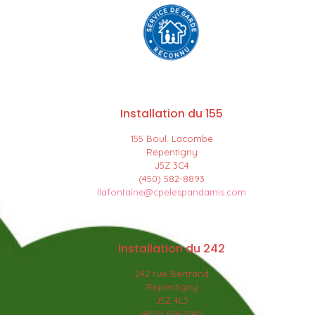
Installation du 155
155 Boul. Lacombe
Repentigny
J5Z 3C4
(450) 582-8893
llafontaine@cpelespandamis.com
Installation du 242
242 rue Bertrand
Repentigny
J5Z 4L3
(450) 654-1040